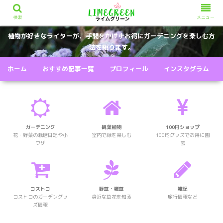
検索
メニュー
植物が好きなライターが、手間をかけずお得にガーデニングを楽しむ方
法を綴ります。
ホーム
おすすめ記事一覧
プロフィール
インスタグラム
ガーデニング
観葉植物
100円ショップ
花・野菜の栽培日記や小
室内で緑を楽しむ
100均グッズでお得に園
ワザ
芸
コストコ
野草・雑草
雑記
コストコのガーデングッ
身近な草花を知る
旅行情報など
ズ情報