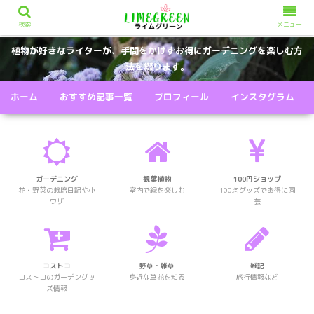
検索
メニュー
植物が好きなライターが、手間をかけずお得にガーデニングを楽しむ方
法を綴ります。
ホーム
おすすめ記事一覧
プロフィール
インスタグラム
ガーデニング
観葉植物
100円ショップ
花・野菜の栽培日記や小
室内で緑を楽しむ
100均グッズでお得に園
ワザ
芸
コストコ
野草・雑草
雑記
コストコのガーデングッ
身近な草花を知る
旅行情報など
ズ情報