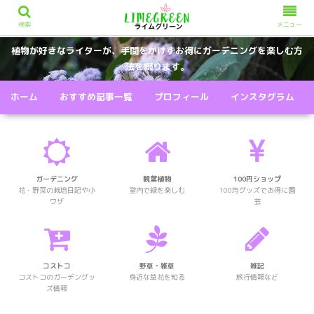
検索
メニュー
植物が好きなライターが、手間をかけずお得にガーデニングを楽しむ方
法を綴ります。
ホーム
おすすめ記事一覧
プロフィール
インスタグラム
ガーデニング
観葉植物
100円ショップ
花・野菜の栽培日記や小
室内で緑を楽しむ
100均グッズでお得に園
ワザ
芸
コストコ
野草・雑草
雑記
コストコのガーデングッ
身近な草花を知る
旅行情報など
ズ情報