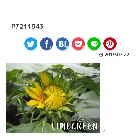
P7211943
0
0
0
2019.07.22