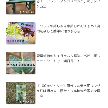
る！「フラワースタンドベンチ」のリメイ
ク方法
コリウスの挿し木は水挿しがおすすめ！発
根剤なしで簡単に増やす方法
観葉植物のカイガラムシ駆除。ベビー用ウ
ェットシートで一網打尽に！
【100均ダイソー】園芸ツル巻き用リング
支柱は組み立て簡単！ツル植物や家庭菜園
に◎