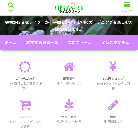
検索
メニュー
植物が好きなライターが、手間をかけずお得にガーデニングを楽しむ方
法を綴ります。
ホーム
おすすめ記事一覧
プロフィール
インスタグラム
ガーデニング
観葉植物
100円ショップ
花・野菜の栽培日記や小
室内で緑を楽しむ
100均グッズでお得に園
ワザ
芸
コストコ
野草・雑草
雑記
コストコのガーデングッ
身近な草花を知る
旅行情報など
ズ情報