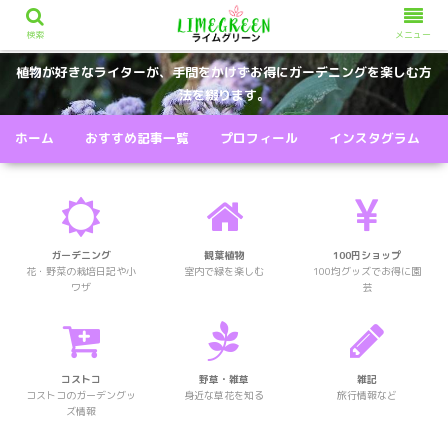
検索
メニュー
植物が好きなライターが、手間をかけずお得にガーデニングを楽しむ方
法を綴ります。
ホーム
おすすめ記事一覧
プロフィール
インスタグラム
ガーデニング
観葉植物
100円ショップ
花・野菜の栽培日記や小
室内で緑を楽しむ
100均グッズでお得に園
ワザ
芸
コストコ
野草・雑草
雑記
コストコのガーデングッ
身近な草花を知る
旅行情報など
ズ情報