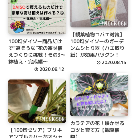
【観葉植物コバエ対策】
100均ダイソー商品だけ
100均ダイソーのガーデ
で“高そうな”花の寄せ植
ンムシとり器（ハエ取り
えづくりに挑戦！その3～
紙）が効果バツグン！
鉢植え・完成編～
2020.08.15
2020.08.12
カラテアの花！咲かせる
【100均セリア】ブリキ
コツと育て方【観葉植
アンプルカバーがオシャ
物】