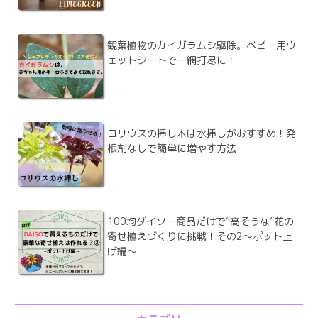
観葉植物のカイガラムシ駆除。ベビー用ウ
ェットシートで一網打尽に！
コリウスの挿し木は水挿しがおすすめ！発
根剤なしで簡単に増やす方法
100均ダイソー商品だけで“高そうな”花の
寄せ植えづくりに挑戦！その2～ポット上
げ編～