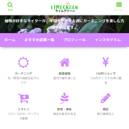
検索
メニュー
植物が好きなライターが、手間をかけずお得にガーデニングを楽しむ方
法を綴ります。
ホーム
おすすめ記事一覧
プロフィール
インスタグラム
ガーデニング
観葉植物
100円ショップ
花・野菜の栽培日記や小
室内で緑を楽しむ
100均グッズでお得に園
ワザ
芸
コストコ
野草・雑草
雑記
コストコのガーデングッ
身近な草花を知る
旅行情報など
ズ情報