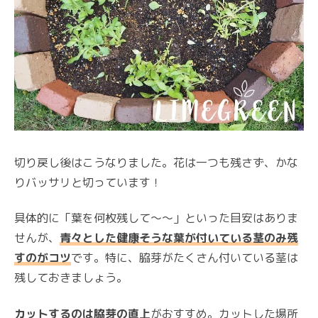
切り戻し後はこうなりました。花は一つも残さず、かな
りバッサリと切っています！
具体的に「葉を何枚残して～～」といった目安はありま
せんが、
青々とした
健康そうな葉が付いている茎のみ残
すのがコツ
です。特に、脇芽がたくさん付いている茎は
残しておきましょう。
カットするのは脇芽の直上
がおすすめ。カットした場所