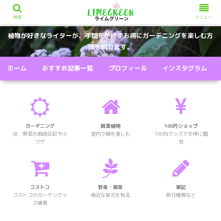
検索
メニュー
植物が好きなライターが、手間をかけずお得にガーデニングを楽しむ方
法を綴ります。
ホーム
おすすめ記事一覧
プロフィール
インスタグラム
ガーデニング
観葉植物
100円ショップ
花・野菜の栽培日記や小
室内で緑を楽しむ
100均グッズでお得に園
ワザ
芸
コストコ
野草・雑草
雑記
コストコのガーデングッ
身近な草花を知る
旅行情報など
ズ情報