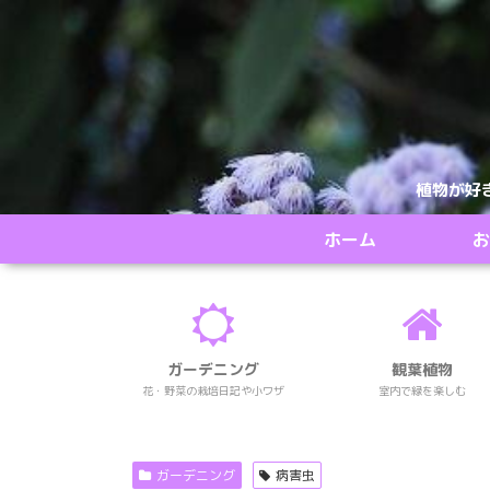
植物が好
ホーム
お
ガーデニング
観葉植物
花・野菜の栽培日記や小ワザ
室内で緑を楽しむ
ガーデニング
病害虫