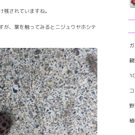
け残されていますね。
すが、葉を触ってみるとニジュウヤホシテ
ガ
観
1
コ
野
植