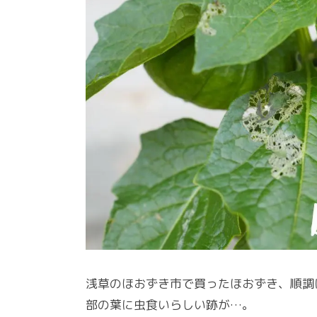
浅草のほおずき市で買ったほおずき、順調
部の葉に虫食いらしい跡が…。