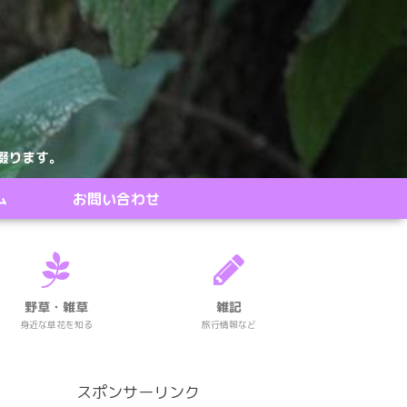
綴ります。
ム
お問い合わせ
野草・雑草
雑記
身近な草花を知る
旅行情報など
スポンサーリンク